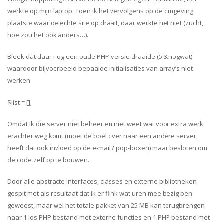
werkte op mijn laptop. Toen ik het vervolgens op de omgeving
plaatste waar de echte site op draait, daar werkte het niet (zucht,
hoe zou het ook anders…).
Bleek dat daar nog een oude PHP-versie draaide (5.3.nogwat)
waardoor bijvoorbeeld bepaalde initialisaties van array’s niet
werken:
$list = [];
Omdat ik die server niet beheer en niet weet wat voor extra werk
erachter weg komt (moet de boel over naar een andere server,
heeft dat ook invloed op de e-mail / pop-boxen) maar besloten om
de code zelf op te bouwen.
Door alle abstracte interfaces, classes en externe bibliotheken
gespit met als resultaat dat ik er flink wat uren mee bezig ben
geweest, maar wel het totale pakket van 25 MB kan terugbrengen
naar 1 los PHP bestand met externe functies en 1 PHP bestand met