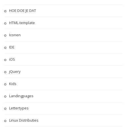
HOE DOE JE DAT
HTML-template
Iconen
IDE
iOS
jQuery
Kids
Landingpages
Lettertypes
Linux Distributies