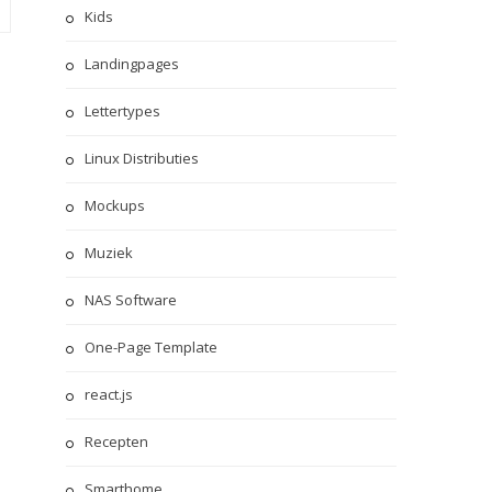
Kids
Landingpages
Lettertypes
Linux Distributies
Mockups
Muziek
NAS Software
One-Page Template
react.js
Recepten
Smarthome