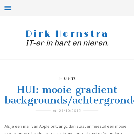
Dirk Hornstra
IT-er in hart en nieren.
in
UI KITS
HUI: mooie gradient
backgrounds/achtergron
at
21/10/2015
Als je een mail van Apple ontvangt, dan staat er meestal een mooie
ipad, iphone of ander apparaat in, met een licht grijze (of andere